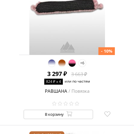
- 10%
+6
3 297 ₽
3 663 ₽
или по частям
824 ₽ x 4
РАВШАНА
/ Повязка
В корзину