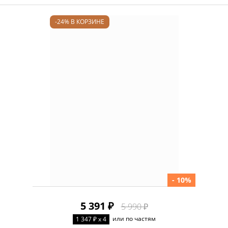
-24% В КОРЗИНЕ
- 10%
5 391 ₽
5 990 ₽
или по частям
1 347 ₽ x 4