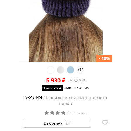
- 10%
+13
5 930 ₽
6 589 ₽
или по частям
1 482 ₽ x 4
АЗАЛИЯ
/ Повязка из нашивного меха
норки
1 отзыв
В корзину