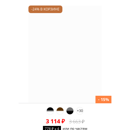
-24% В КОРЗИНЕ
- 15%
+30
3 114 ₽
3 663 ₽
или по частям
778 ₽ x 4