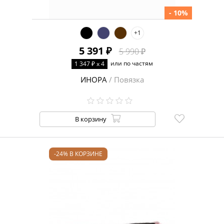
- 10%
+1
5 391 ₽
5 990 ₽
или по частям
1 347 ₽ x 4
ИНОРА
/ Повязка
В корзину
-24% В КОРЗИНЕ