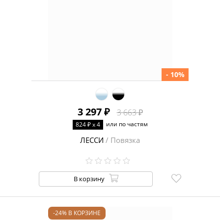
- 10%
3 297 ₽
3 663 ₽
или по частям
824 ₽ x 4
ЛЕССИ
/ Повязка
В корзину
-24% В КОРЗИНЕ