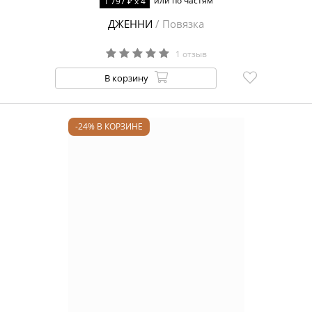
или по частям
1 797 ₽ x 4
ДЖЕННИ
/ Повязка
1 отзыв
В корзину
-24% В КОРЗИНЕ