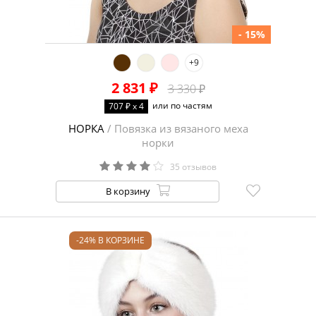
- 15%
+9
2 831 ₽
3 330 ₽
или по частям
707 ₽ x 4
НОРКА
/ Повязка из вязаного меха
норки
35 отзывов
В корзину
-24% В КОРЗИНЕ