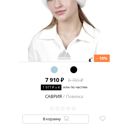
- 10%
7 910 ₽
8 789 ₽
или по частям
1 977 ₽ x 4
САВРИЯ
/ Повязка
В корзину