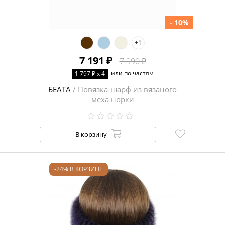
- 10%
+1
7 191 ₽
7 990 ₽
или по частям
1 797 ₽ x 4
БЕАТА
/ Повязка-шарф из вязаного
меха норки
В корзину
-24% В КОРЗИНЕ