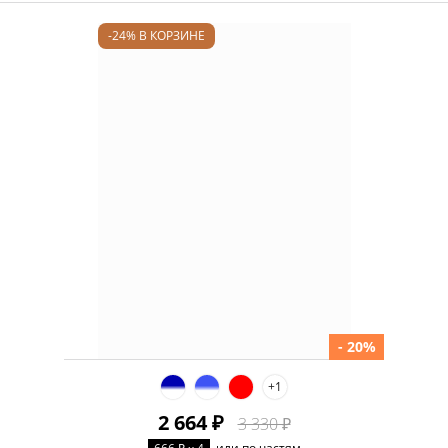
-24% В КОРЗИНЕ
- 20%
+1
2 664 ₽
3 330 ₽
или по частям