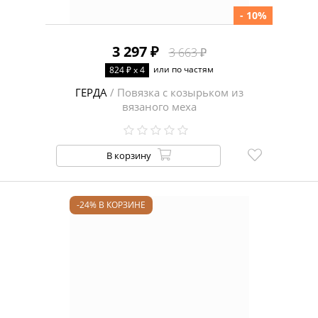
- 10%
3 297 ₽
3 663 ₽
или по частям
824 ₽ x 4
ГЕРДА
/ Повязка с козырьком из
вязаного меха
В корзину
-24% В КОРЗИНЕ