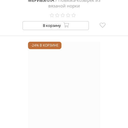
МЕРИБЭЛЛА
/ Повязка-козырек из
вязаной норки
В корзину
-24% В КОРЗИНЕ