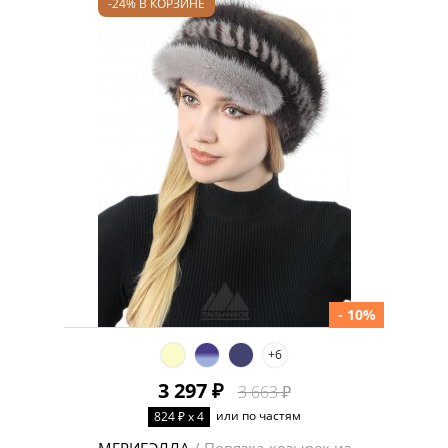
-24% В КОРЗИНЕ
- 10%
+6
3 297 ₽
3 663 ₽
или по частям
824 ₽ x 4