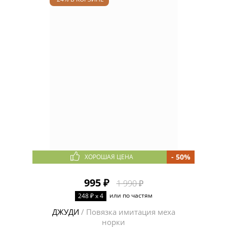
- 50%
ХОРОШАЯ ЦЕНА
995 ₽
1 990 ₽
или по частям
248 ₽ x 4
ДЖУДИ
/ Повязка имитация меха
норки