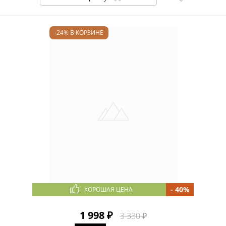
Повязка
Вязаный мех
МАТЕРИАЛ
-24% В КОРЗИНЕ
ПОДКЛАДКА
ПОЛ
СЕЗОН
СТИЛЬ
КРОЙ
ДЕКОРАТИВНЫЕ
ЭЛЕМЕНТЫ
РАЗМЕР
ЦВЕТ
ЦЕНА
- 40%
ХОРОШАЯ ЦЕНА
1 998 ₽
3 330 ₽