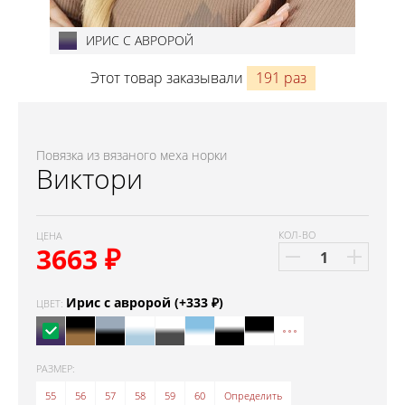
ИРИС С АВРОРОЙ
Этот товар заказывали
191 раз
Повязка из вязаного меха норки
Виктори
КОЛ-ВО
ЦЕНА
3663
₽
Ирис с авророй (+333 ₽)
ЦВЕТ:
РАЗМЕР:
55
56
57
58
59
60
Определить