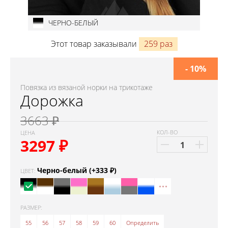
ЧЕРНО-БЕЛЫЙ
Этот товар заказывали
259 раз
- 10%
Повязка из вязаной норки на трикотаже
Дорожка
3663 ₽
КОЛ-ВО
ЦЕНА
3297
₽
Черно-белый (+333 ₽)
ЦВЕТ:
РАЗМЕР:
55
56
57
58
59
60
Определить