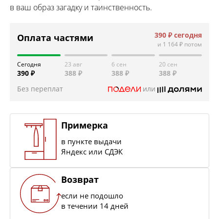
в ваш образ загадку и таинственность.
390 ₽
сегодня
Оплата частями
и
1 164 ₽
потом
Сегодня
23 авг
6 сен
20 сен
390 ₽
388 ₽
388 ₽
388 ₽
Без переплат
или
Примерка
в пункте выдачи
Яндекс или СДЭК
Возврат
если не подошло
в течении 14 дней