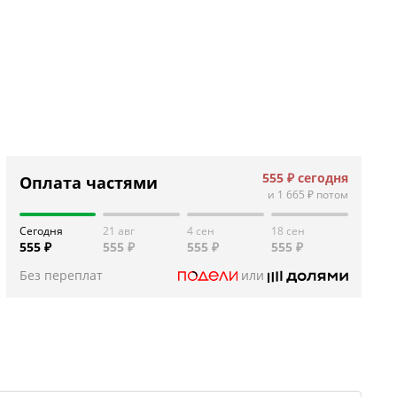
555 ₽
сегодня
Оплата частями
и
1 665 ₽
потом
Сегодня
21 авг
4 сен
18 сен
555 ₽
555 ₽
555 ₽
555 ₽
Без переплат
или