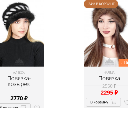
-24% В КОРЗИНЕ
- 1
АЛЕКСА
ЧАЛМА
Повязка-
Повязка
козырек
2550 ₽
2295
₽
2770
₽
В корзину
В корзину