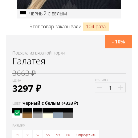
ЧЕРНЫЙ С БЕЛЫМ
Этот товар заказывали
104 раза
- 10%
Повязка из вязаной норки
Галатея
3663 ₽
КОЛ-ВО
ЦЕНА
3297
₽
Черный с белым (+333 ₽)
ЦВЕТ:
РАЗМЕР:
55
56
57
58
59
60
Определить