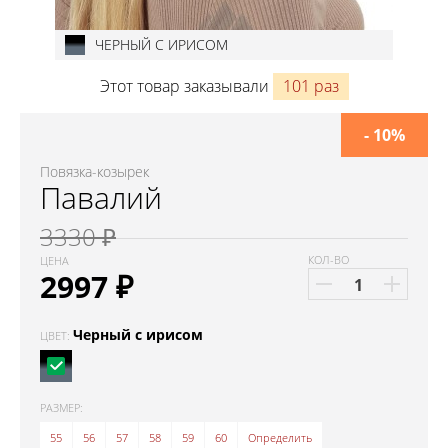
ЧЕРНЫЙ С ИРИСОМ
Этот товар заказывали
101 раз
- 10%
Повязка-козырек
Павалий
3330 ₽
КОЛ-ВО
ЦЕНА
2997
₽
Черный с ирисом
ЦВЕТ:
РАЗМЕР:
55
56
57
58
59
60
Определить