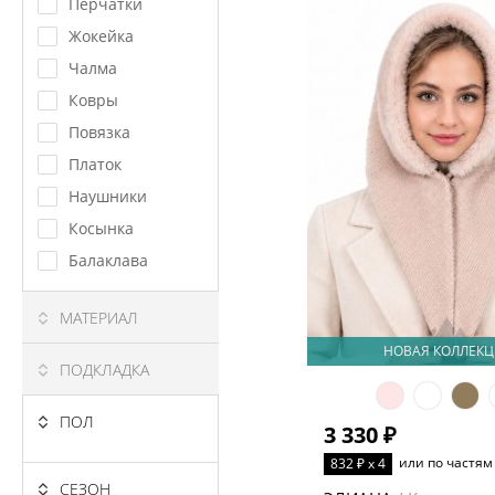
Перчатки
Жокейка
Чалма
Ковры
Повязка
Платок
Наушники
Косынка
Балаклава
МАТЕРИАЛ
НОВАЯ КОЛЛЕКЦ
ПОДКЛАДКА
ПОЛ
3 330 ₽
или по частям
832 ₽ x 4
СЕЗОН