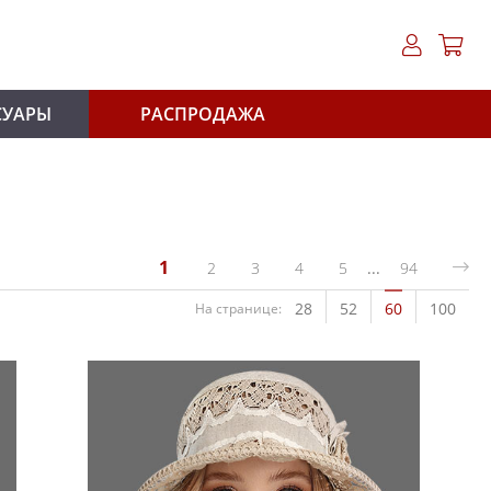
СУАРЫ
РАСПРОДАЖА
1
2
3
4
5
...
94
28
52
60
100
На странице: