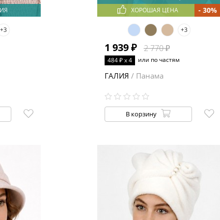
- 30%
ИЯ
ХОРОШАЯ ЦЕНА
+3
+3
1 939 ₽
2 770 ₽
или по частям
484 ₽ x 4
ГАЛИЯ
/ Панама
В корзину