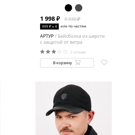
1 998 ₽
3 330 ₽
или по частям
499 ₽ x 4
АРТУР
/ Бейсболка из шерсти
с защитой от ветра
2 отзыва
В корзину