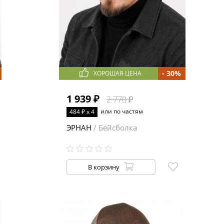
- 30%
ХОРОШАЯ ЦЕНА
1 939 ₽
2 770 ₽
или по частям
484 ₽ x 4
ЭРНАН
/ Бейсболка
В корзину