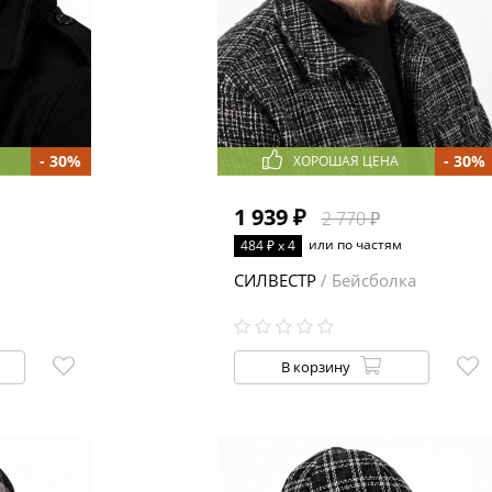
- 30%
- 30%
ХОРОШАЯ ЦЕНА
1 939 ₽
2 770 ₽
или по частям
484 ₽ x 4
СИЛВЕСТР
/ Бейсболка
В корзину