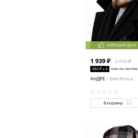
ХОРОШАЯ ЦЕНА
1 939 ₽
2 770 ₽
или по частям
484 ₽ x 4
АНДРЕ
/ Бейсболка
В корзину