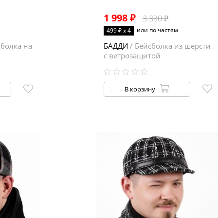
1 998 ₽
3 330 ₽
или по частям
499 ₽ x 4
сболка на
БАДДИ
/ Бейсболка из шерсти
с ветрозащитой
В корзину