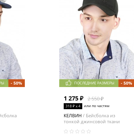
- 50%
- 50%
РЫ
ПОСЛЕДНИЕ РАЗМЕРЫ
1 275 ₽
2 550 ₽
или по частям
318 ₽ x 4
йсболка
КЕЛВИН
/ Бейсболка из
тонкой джинсовой ткани