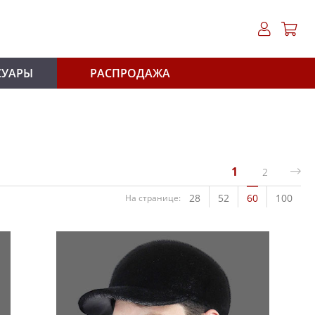
СУАРЫ
РАСПРОДАЖА
1
2
28
52
60
100
На странице: