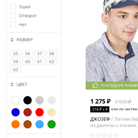
Ушки
Отворот
Нет
РАЗМЕР
55
56
57
58
59
60
61
62
63
ЦВЕТ
ПОСЛЕДНИЕ РАЗМЕ
1 275 ₽
2 550 ₽
или по частям
318 ₽ x 4
ДЖОЗЕФ
/ Летняя бе
из джинсы с очками