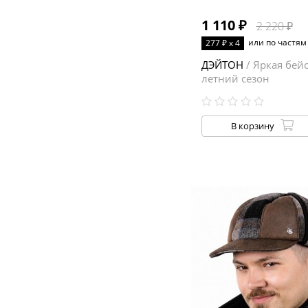
1 110 ₽
2 220 ₽
или по частям
277 ₽ x 4
ДЭЙТОН
/ Яркая бей
летний сезон
В корзину