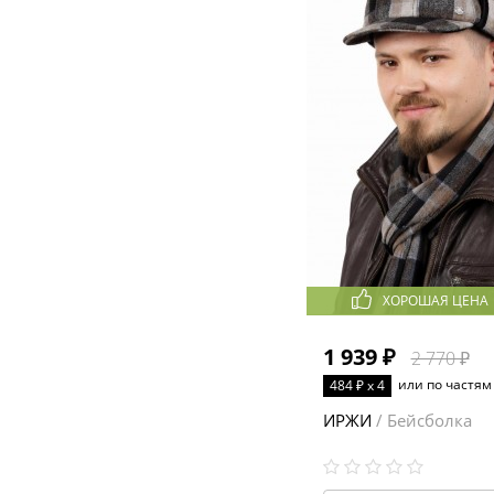
ХОРОШАЯ ЦЕНА
1 939 ₽
2 770 ₽
или по частям
484 ₽ x 4
ИРЖИ
/ Бейсболка