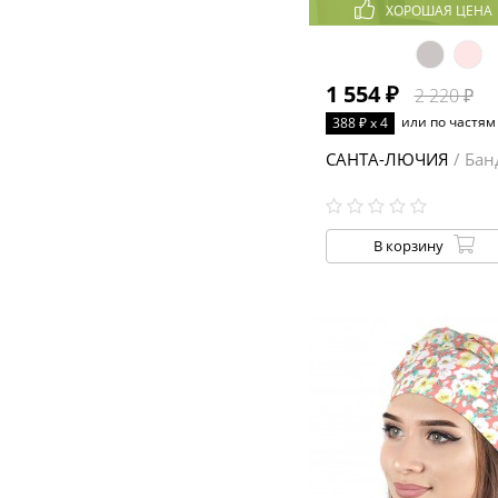
ХОРОШАЯ ЦЕНА
1 554 ₽
2 220 ₽
или по частям
388 ₽ x 4
САНТА-ЛЮЧИЯ
/ Бан
В корзину