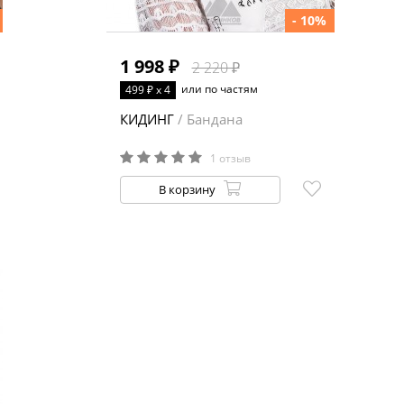
- 10%
1 998 ₽
2 220 ₽
или по частям
499 ₽ x 4
КИДИНГ
/ Бандана
1 отзыв
В корзину