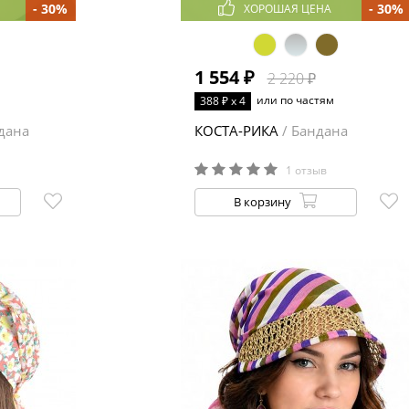
- 30%
- 30%
ХОРОШАЯ ЦЕНА
1 554 ₽
2 220 ₽
или по частям
388 ₽ x 4
дана
КОСТА-РИКА
/ Бандана
1 отзыв
В корзину