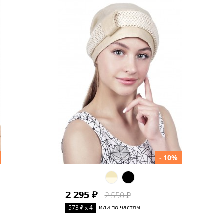
- 10%
2 295 ₽
2 550 ₽
или по частям
573 ₽ x 4