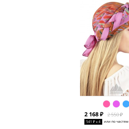
2 168 ₽
2 550 ₽
или по частям
541 ₽ x 4