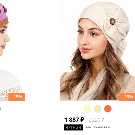
- 15%
- 15%
1 887 ₽
2 220 ₽
или по частям
471 ₽ x 4