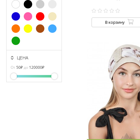
В корзину
ЦЕНА
От
50
₽
до
120000
₽