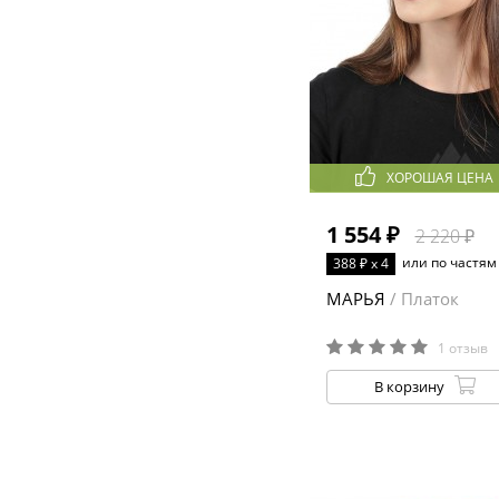
ХОРОШАЯ ЦЕНА
1 554 ₽
2 220 ₽
или по частям
388 ₽ x 4
МАРЬЯ
/ Платок
1 отзыв
В корзину