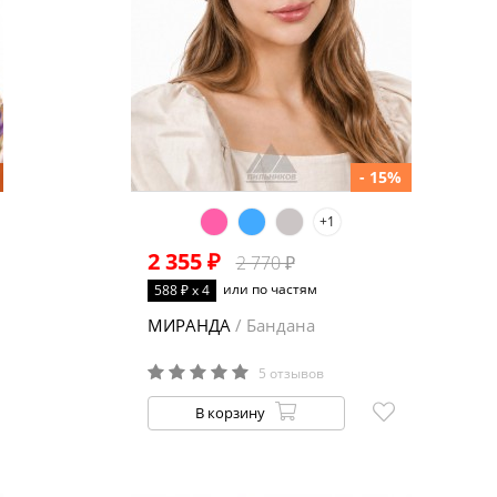
- 15%
+1
2 355 ₽
2 770 ₽
или по частям
588 ₽ x 4
МИРАНДА
/ Бандана
5 отзывов
В корзину