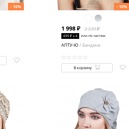
- 10%
- 10%
1 998 ₽
2 220 ₽
или по частям
499 ₽ x 4
АПТУ-Ю
/ Бандана
В корзину