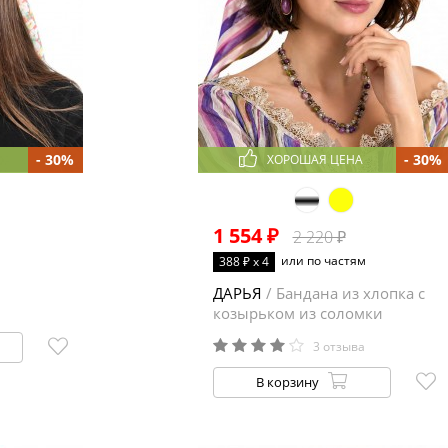
- 30%
- 30%
ХОРОШАЯ ЦЕНА
1 554 ₽
2 220 ₽
или по частям
388 ₽ x 4
ДАРЬЯ
/ Бандана из хлопка с
козырьком из соломки
3 отзыва
В корзину