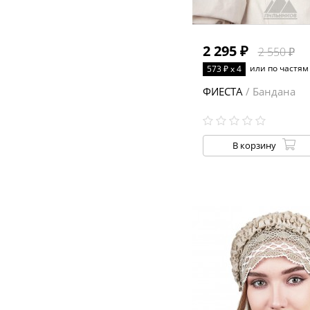
2 295 ₽
2 550 ₽
или по частям
573 ₽ x 4
ФИЕСТА
/ Бандана
В корзину