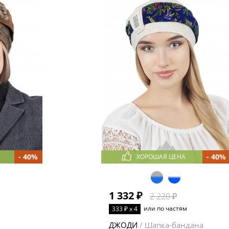
- 40%
- 40%
ХОРОШАЯ ЦЕНА
1 332 ₽
2 220 ₽
или по частям
333 ₽ x 4
ДЖОДИ
/ Шапка-бандана