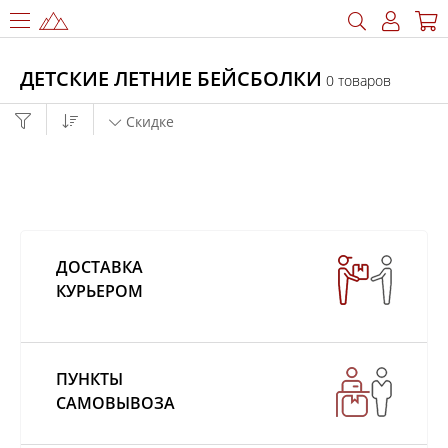
ДЕТСКИЕ ЛЕТНИЕ БЕЙСБОЛКИ
0 товаров
Скидке
ДОСТАВКА
КУРЬЕРОМ
ПОЛ
Для женщин
Для мужчин
Девочкам
ПУНКТЫ
Мальчикам
САМОВЫВОЗА
СЕЗОН
Лето