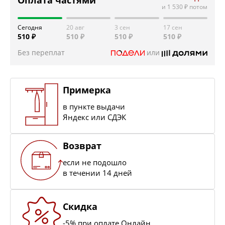
и
1 530 ₽
потом
Сегодня
20 авг
3 сен
17 сен
510 ₽
510 ₽
510 ₽
510 ₽
Без переплат
или
Примерка
в пункте выдачи
Яндекс или СДЭК
Возврат
если не подошло
в течении 14 дней
Скидка
-5% при оплате Онлайн