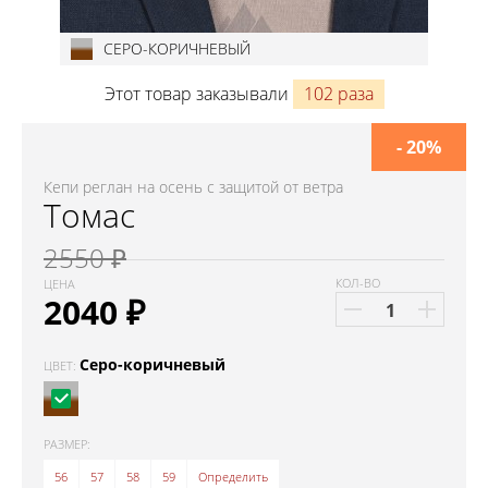
СЕРО-КОРИЧНЕВЫЙ
Этот товар заказывали
102 раза
- 20%
Кепи реглан на осень с защитой от ветра
Томас
2550 ₽
КОЛ-ВО
ЦЕНА
2040
₽
Серо-коричневый
ЦВЕТ:
РАЗМЕР:
56
57
58
59
Определить