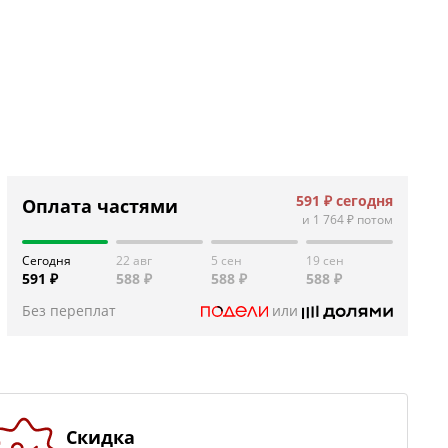
591 ₽
сегодня
Оплата частями
и
1 764 ₽
потом
Сегодня
22 авг
5 сен
19 сен
591 ₽
588 ₽
588 ₽
588 ₽
Без переплат
или
Скидка