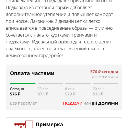
привлекательного вида даже при активной носке.
Подкладка из стёганой саржи добавляет
дополнительное утепление и повышает комфорт
при носке. Лаконичный дизайн кепки легко
вписывается в повседневные образы — отлично
сочетается с пальто, куртками, тренчами и
пиджаками. Идеальный выбор для тех, кто ценит
надёжность, качество и классический стиль в
демисезонном гардеробе!
576 ₽
сегодня
Оплата частями
и
1 719 ₽
потом
Сегодня
23 авг
6 сен
20 сен
576 ₽
573 ₽
573 ₽
573 ₽
Без переплат
или
Примерка