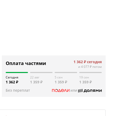
1 362 ₽
сегодня
Оплата частями
и
4 077 ₽
потом
Сегодня
22 авг
5 сен
19 сен
1 362 ₽
1 359 ₽
1 359 ₽
1 359 ₽
Без переплат
или