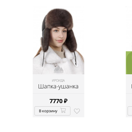
ИРОИДА
Шапка-ушанка
7770
₽
В корзину