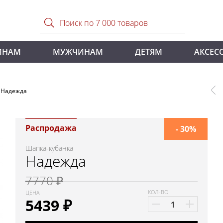
ИНАМ
МУЖЧИНАМ
ДЕТЯМ
АКСЕС
 Надежда
Распродажа
- 30%
Шапка-кубанка
Надежда
7770 ₽
КОЛ-ВО
ЦЕНА
5439
₽