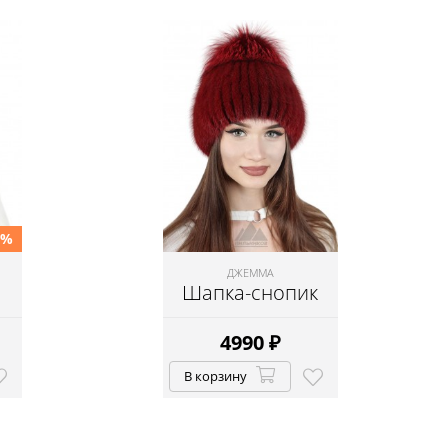
0%
ДЖЕММА
Шапка-снопик
4990
₽
В корзину