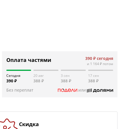
390 ₽
сегодня
Оплата частями
и
1 164 ₽
потом
Сегодня
20 авг
3 сен
17 сен
390 ₽
388 ₽
388 ₽
388 ₽
Без переплат
или
Скидка