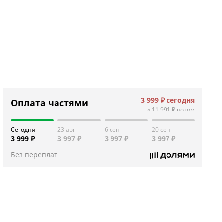
3 999 ₽
сегодня
Оплата частями
и
11 991 ₽
потом
Сегодня
23 авг
6 сен
20 сен
3 999 ₽
3 997 ₽
3 997 ₽
3 997 ₽
Без переплат