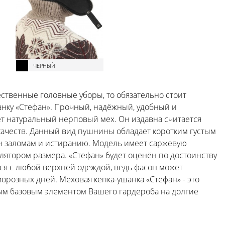
ЧЕРНЫЙ
ственные головные уборы, то обязательно стоит
анку «Стефан». Прочный, надёжный, удобный и
ет натуральный нерповый мех. Он издавна считается
ачеств. Данный вид пушнины обладает коротким густым
н заломам и истиранию. Модель имеет саржевую
лятором размера. «Стефан» будет оценён по достоинству
ся с любой верхней одеждой, ведь фасон может
орозных дней. Меховая кепка-ушанка «Стефан» - это
ым базовым элементом Вашего гардероба на долгие