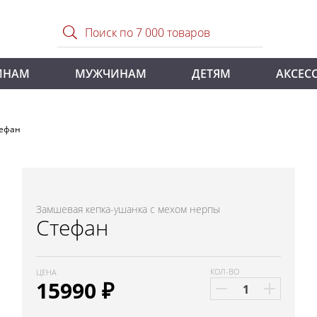
ИНАМ
МУЖЧИНАМ
ДЕТЯМ
АКСЕС
тефан
Замшевая кепка-ушанка с мехом нерпы
Стефан
КОЛ-ВО
ЦЕНА
15990
₽