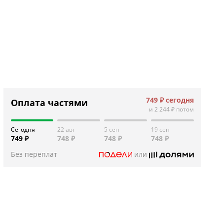
749 ₽
сегодня
Оплата частями
и
2 244 ₽
потом
Сегодня
22 авг
5 сен
19 сен
749 ₽
748 ₽
748 ₽
748 ₽
Без переплат
или