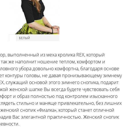
БЕЛЫЙ
бор, выполненный из меха кролика REX, который
а так же наполнит ношение теплом, комфортом и
ловного убора довольно комфортна, благодаря основе
ает контуры головы, не давая пронизывающему зимнему
EX, служащий основой этого зимнего снопика, подарит
такой женской шапке Вы всегда будете чувствовать себя
мфорт и образ полностью под контролем изысканного
глядеть стильно и маняще привлекательно, без лишних
 женский снопик «Фиалка», который станет отличной
аградив Вас элегантной практичностью. Женский снопик
невности.