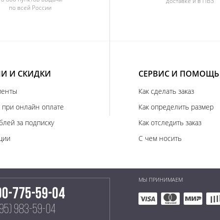
доставке и в ПВЗ
по всей России
И И СКИДКИ
СЕРВИС И ПОМОЩЬ
иенты
Как сделать заказ
 при онлайн оплате
Как определить размер
блей за подписку
Как отследить заказ
ции
С чем носить
МЫ ПРИНИМАЕМ
00-775-59-04
495) 983-59-04