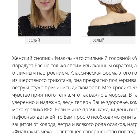
БЕЛЫЙ
БЕЛЫЙ
Женский снопик «Фиалка» - это стильный головной у
порадует Вас не только своим изысканным окрасом, 
отличным настроением. Классическая форма этого го
из шерстяного трикотажа, она прекрасно подчёркив
ветру и стуже причинить дискомфорт. Мех кролика R
чувство приятного тепла, что так важно в морозы. В 
уверенно и надёжно, ведь теперь Ваше здоровье, ко
меха кролика REX. Если Вы не прочь каждый день вы
пафосных деталей, то Вам просто необходимо купить
защитой от холода, ветра и всякого рода осадков, н
«Фиалка» из меха – настоящее совершенство повсед