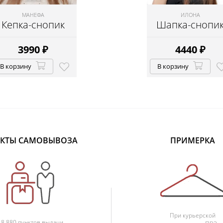
МАНЕФА
ИЛОНА
Кепка-снопик
Шапка-снопи
3990
₽
4440
₽
В корзину
В корзину
КТЫ САМОВЫВОЗА
ПРИМЕРКА
При курьерской
18 880 пунктов выдачи