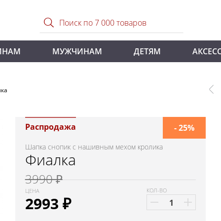
ИНАМ
МУЖЧИНАМ
ДЕТЯМ
АКСЕС
лка
Распродажа
- 25%
Шапка снопик с нашивным мехом кролика
Фиалка
3990 ₽
КОЛ-ВО
ЦЕНА
2993
₽