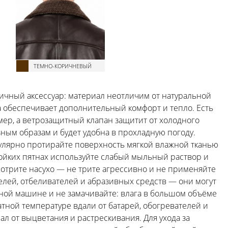
ТЕМНО-КОРИЧНЕВЫЙ
ичный аксессуар: материал неотличим от натуральной
еха обеспечивает дополнительный комфорт и тепло. Есть
ер, а ветрозащитный клапан защитит от холодного
зным образам и будет удобна в прохладную погоду.
гулярно протирайте поверхность мягкой влажной тканью
тойких пятнах используйте слабый мыльный раствор и
протрите насухо — не трите агрессивно и не применяйте
елей, отбеливателей и абразивных средств — они могут
ьной машине и не замачивайте: влага в большом объёме
тной температуре вдали от батарей, обогревателей и
л от выцветания и растрескивания. Для ухода за