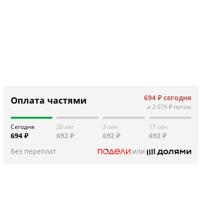
694 ₽
сегодня
Оплата частями
и
2 076 ₽
потом
Сегодня
20 авг
3 сен
17 сен
694 ₽
692 ₽
692 ₽
692 ₽
Без переплат
или