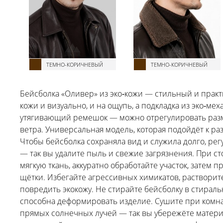
ТЕМНО-КОРИЧНЕВЫЙ
ТЕМНО-КОРИЧНЕВЫЙ
Бейсболка «Оливер» из эко‑кожи — стильный и практ
кожи и визуально, и на ощупь, а подкладка из эко‑м
утягивающий ремешок — можно отрегулировать разм
ветра. Универсальная модель, которая подойдёт к ра
Чтобы бейсболка сохраняла вид и служила долго, ре
— так вы удалите пыль и свежие загрязнения. При с
мягкую ткань, аккуратно обработайте участок, затем 
щётки. Избегайте агрессивных химикатов, растворит
повредить экокожу. Не стирайте бейсболку в стирал
способна деформировать изделие. Сушите при комна
прямых солнечных лучей — так вы убережёте материа