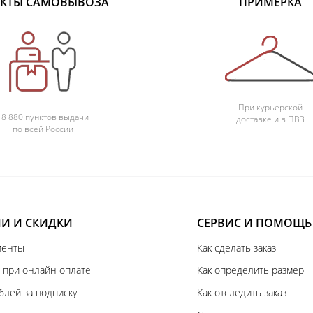
КТЫ САМОВЫВОЗА
ПРИМЕРКА
При курьерской
18 880 пунктов выдачи
доставке и в ПВЗ
по всей России
И И СКИДКИ
СЕРВИС И ПОМОЩЬ
иенты
Как сделать заказ
 при онлайн оплате
Как определить размер
блей за подписку
Как отследить заказ