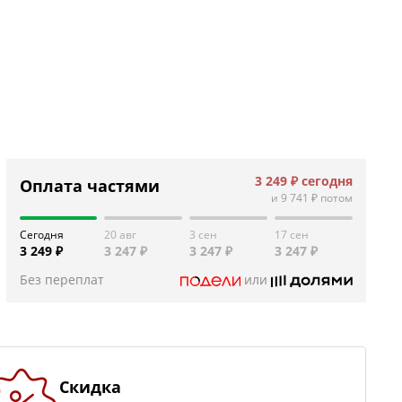
3 249 ₽
сегодня
Оплата частями
и
9 741 ₽
потом
Сегодня
20 авг
3 сен
17 сен
3 249 ₽
3 247 ₽
3 247 ₽
3 247 ₽
Без переплат
или
Скидка