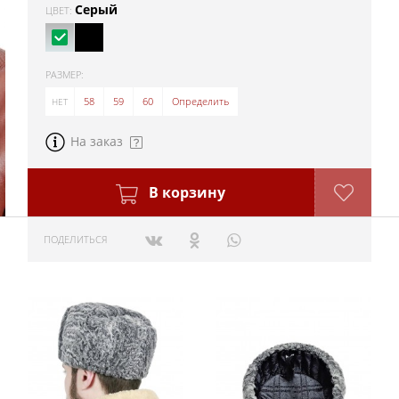
Серый
ЦВЕТ:
РАЗМЕР:
57
58
59
60
Определить
На заказ
В корзину
ПОДЕЛИТЬСЯ