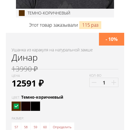
ТЕМНО-КОРИЧНЕВЫЙ
Этот товар заказывали
115 раз
- 10%
Ушанка из каракуля на натуральной замше
Динар
13990 ₽
КОЛ-ВО
ЦЕНА
12591
₽
Темно-коричневый
ЦВЕТ:
РАЗМЕР:
57
58
59
60
Определить