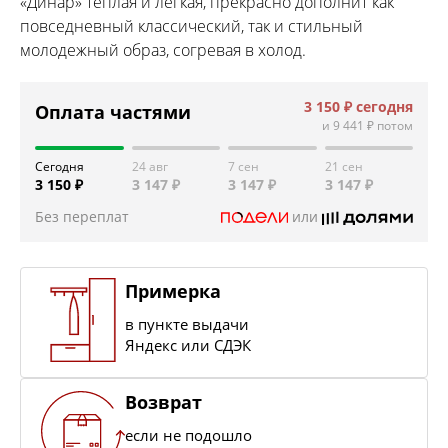
«Динар» теплая и легкая, прекрасно дополнит как
повседневный классический, так и стильный
молодежный образ, согревая в холод.
3 150 ₽
сегодня
Оплата частями
и
9 441 ₽
потом
Сегодня
24 авг
7 сен
21 сен
3 150 ₽
3 147 ₽
3 147 ₽
3 147 ₽
Без переплат
или
Примерка
в пункте выдачи
Яндекс или СДЭК
Возврат
если не подошло