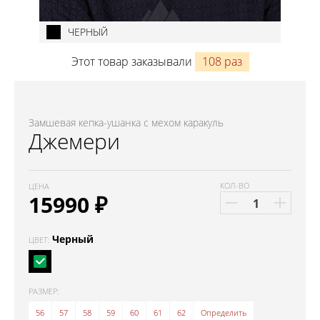
ЧЕРНЫЙ
Этот товар заказывали
108 раз
Замшевая кепка-ушанка с мехом каракуль
Джемери
КОЛ-ВО
ЦЕНА
15990
₽
Черный
ЦВЕТ:
РАЗМЕР:
56
57
58
59
60
61
62
Определить