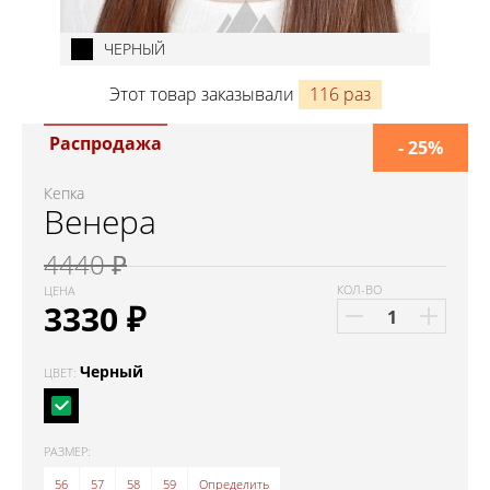
ЧЕРНЫЙ
Этот товар заказывали
116 раз
Распродажа
- 25%
Кепка
Венера
4440 ₽
КОЛ-ВО
ЦЕНА
3330
₽
Черный
ЦВЕТ:
РАЗМЕР:
56
57
58
59
Определить