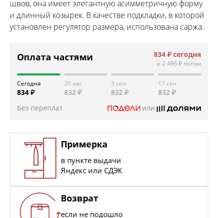
швов, она имеет элегантную асимметричную форму
и длинный козырек. В качестве подкладки, в которой
установлен регулятор размера, использована саржа.
834 ₽
сегодня
Оплата частями
и
2 496 ₽
потом
Сегодня
20 авг
3 сен
17 сен
834 ₽
832 ₽
832 ₽
832 ₽
Без переплат
или
Примерка
в пункте выдачи
Яндекс или СДЭК
Возврат
если не подошло