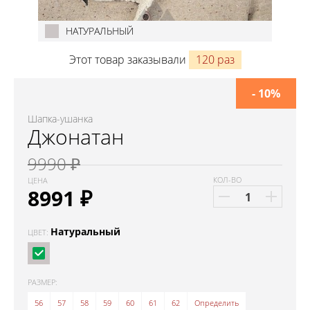
НАТУРАЛЬНЫЙ
Этот товар заказывали
120 раз
- 10%
Шапка-ушанка
Джонатан
9990 ₽
КОЛ-ВО
ЦЕНА
8991
₽
Натуральный
ЦВЕТ:
РАЗМЕР:
56
57
58
59
60
61
62
Определить