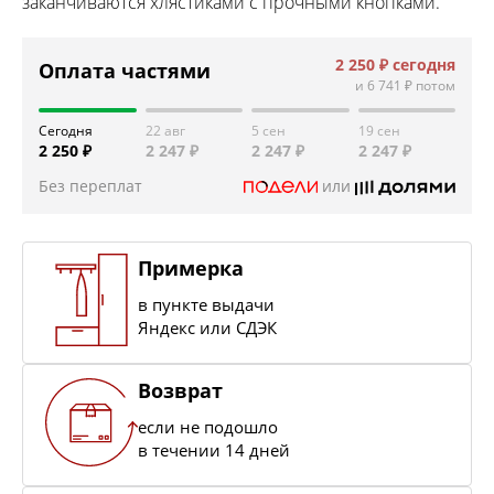
заканчиваются хлястиками с прочными кнопками.
2 250 ₽
сегодня
Оплата частями
и
6 741 ₽
потом
Сегодня
22 авг
5 сен
19 сен
2 250 ₽
2 247 ₽
2 247 ₽
2 247 ₽
Без переплат
или
Примерка
в пункте выдачи
Яндекс или СДЭК
Возврат
если не подошло
в течении 14 дней