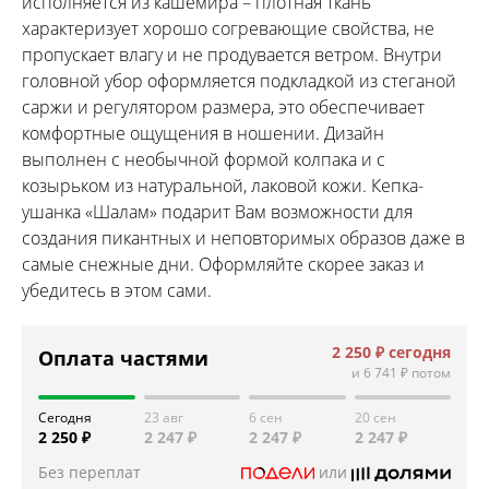
исполняется из кашемира – плотная ткань
характеризует хорошо согревающие свойства, не
пропускает влагу и не продувается ветром. Внутри
головной убор оформляется подкладкой из стеганой
саржи и регулятором размера, это обеспечивает
комфортные ощущения в ношении. Дизайн
выполнен с необычной формой колпака и с
козырьком из натуральной, лаковой кожи. Кепка-
ушанка «Шалам» подарит Вам возможности для
создания пикантных и неповторимых образов даже в
самые снежные дни. Оформляйте скорее заказ и
убедитесь в этом сами.
2 250 ₽
сегодня
Оплата частями
и
6 741 ₽
потом
Сегодня
23 авг
6 сен
20 сен
2 250 ₽
2 247 ₽
2 247 ₽
2 247 ₽
Без переплат
или