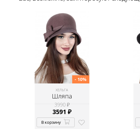
- 10%
ХЕЛЬГА
Шляпа
3990 ₽
3591
₽
В корзину