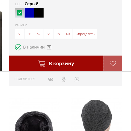
Серый
ЦВЕТ:
РАЗМЕР:
55
56
57
58
59
60
Определить
В наличии
В корзину
ПОДЕЛИТЬСЯ