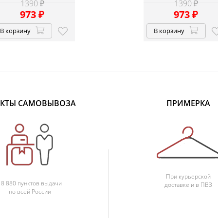
1390 ₽
1390 ₽
973
₽
973
₽
В корзину
В корзину
КТЫ САМОВЫВОЗА
ПРИМЕРКА
При курьерской
18 880 пунктов выдачи
доставке и в ПВЗ
по всей России