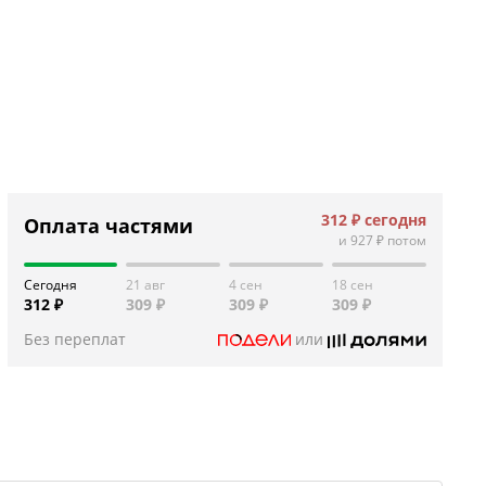
312 ₽
сегодня
Оплата частями
и
927 ₽
потом
Сегодня
21 авг
4 сен
18 сен
312 ₽
309 ₽
309 ₽
309 ₽
Без переплат
или