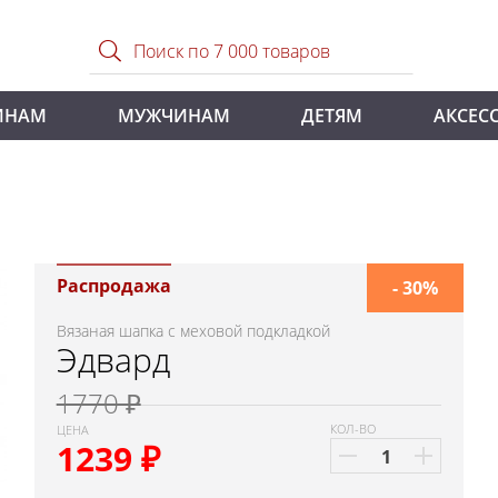
ИНАМ
МУЖЧИНАМ
ДЕТЯМ
АКСЕС
Распродажа
- 30%
Вязаная шапка с меховой подкладкой
Эдвард
1770 ₽
КОЛ-ВО
ЦЕНА
1239
₽