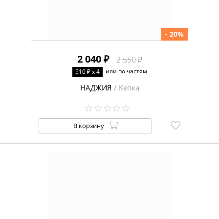
- 20%
2 040 ₽
2 550 ₽
или по частям
510 ₽ x 4
НАДЖИЯ
/ Кепка
В корзину