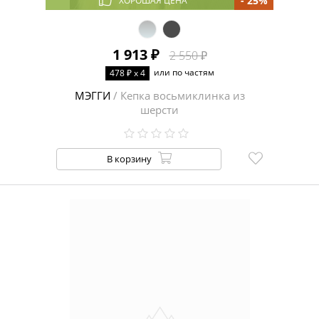
- 25%
ХОРОШАЯ ЦЕНА
1 913 ₽
2 550 ₽
или по частям
478 ₽ x 4
МЭГГИ
/ Кепка восьмиклинка из
шерсти
В корзину