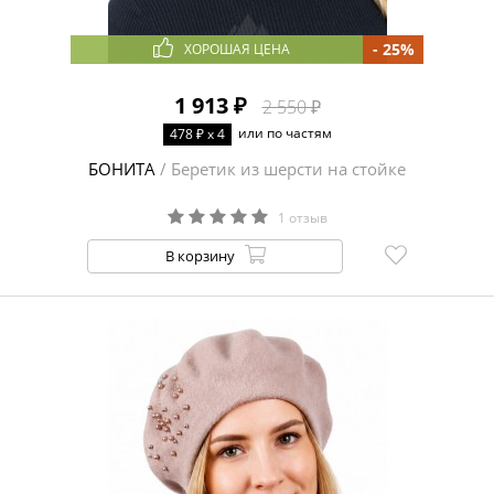
- 25%
ХОРОШАЯ ЦЕНА
1 913 ₽
2 550 ₽
или по частям
478 ₽ x 4
БОНИТА
/ Беретик из шерсти на стойке
1 отзыв
В корзину