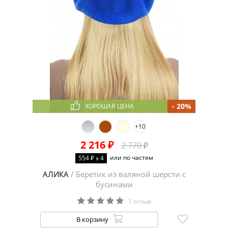
- 20%
ХОРОШАЯ ЦЕНА
+10
2 216 ₽
2 770 ₽
или по частям
554 ₽ x 4
АЛИКА
/ Беретик из валяной шерсти с
бусинами
1 отзыв
В корзину