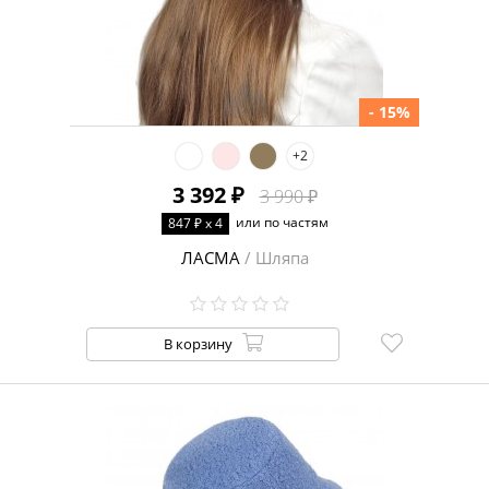
- 15%
+2
3 392 ₽
3 990 ₽
или по частям
847 ₽ x 4
ЛАСМА
/ Шляпа
В корзину