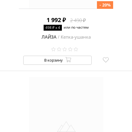
- 20%
1 992 ₽
2 490 ₽
или по частям
498 ₽ x 4
ЛАЙЗА
/ Кепка-ушанка
В корзину