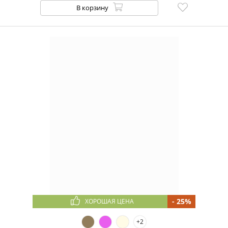
В корзину
Шляпа
Картуз
Кепка
Берет
Шапка
Бейсболка
Панама
Гарнитур
Капюшон
МАТЕРИАЛ
ПОДКЛАДКА
ВИД
ПОЛ
СЕЗОН
ФОРМА
ПОЛЯ
ДЕКОРАТИВНЫЕ
ЭЛЕМЕНТЫ
РЕГУЛЯТОР
- 25%
РАЗМЕРА
ХОРОШАЯ ЦЕНА
РАЗМЕР
+2
ЦВЕТ