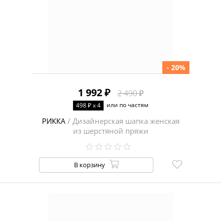
- 20%
1 992 ₽
2 490 ₽
или по частям
498 ₽ x 4
РИККА
/ Дизайнерская шапка женская
из шерстяной пряжи
В корзину