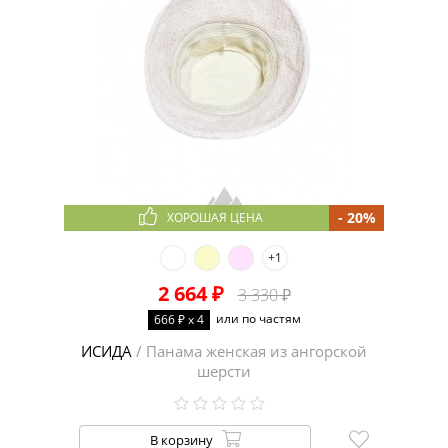
- 20%
ХОРОШАЯ ЦЕНА
+1
2 664 ₽
3 330 ₽
или по частям
666 ₽ x 4
ИСИДА
/ Панама женская из ангорской
шерсти
В корзину