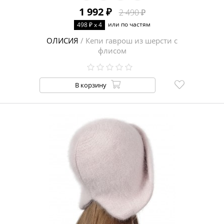
1 992 ₽
2 490 ₽
или по частям
498 ₽ x 4
ОЛИСИЯ
/ Кепи гаврош из шерсти с
флисом
В корзину