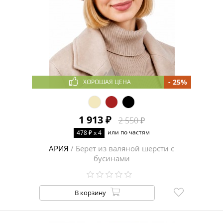
- 25%
ХОРОШАЯ ЦЕНА
1 913 ₽
2 550 ₽
или по частям
478 ₽ x 4
АРИЯ
/ Берет из валяной шерсти с
бусинами
В корзину