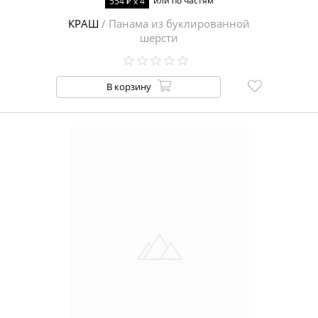
или по частям
554 ₽ x 4
КРАШ
/ Панама из буклированной
шерсти
В корзину