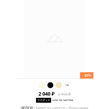
- 20%
+4
2 040 ₽
2 550 ₽
или по частям
510 ₽ x 4
ЧЕЛСИ
/ Берет из шерсти с большими