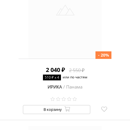
- 20%
2 040 ₽
2 550 ₽
или по частям
510 ₽ x 4
ИРИКА
/ Панама
В корзину