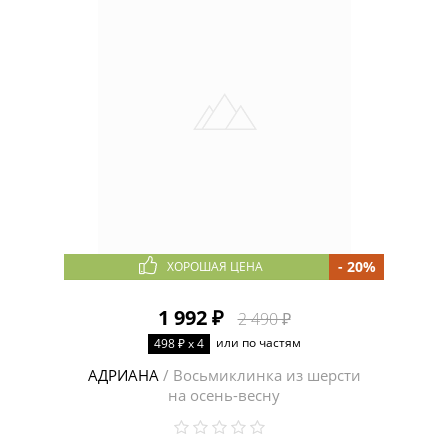
- 20%
ХОРОШАЯ ЦЕНА
1 992 ₽
2 490 ₽
или по частям
498 ₽ x 4
АДРИАНА
/ Восьмиклинка из шерсти
на осень-весну