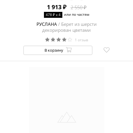
1 913 ₽
2 550 ₽
ЦЕНА
или по частям
478 ₽ x 4
РУСЛАНА
/ Берет из шерсти
декорирован цветами
1 отзыв
В корзину