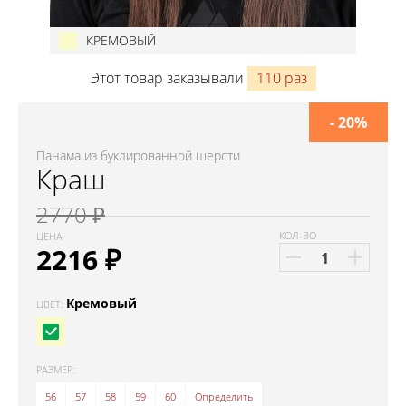
КРЕМОВЫЙ
Этот товар заказывали
110 раз
- 20%
Панама из буклированной шерсти
Краш
2770 ₽
КОЛ-ВО
ЦЕНА
2216
₽
Кремовый
ЦВЕТ:
РАЗМЕР:
56
57
58
59
60
Определить