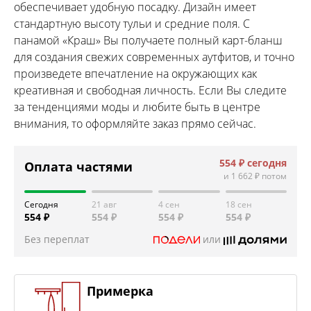
обеспечивает удобную посадку. Дизайн имеет
стандартную высоту тульи и средние поля. С
панамой «Краш» Вы получаете полный карт-бланш
для создания свежих современных аутфитов, и точно
произведете впечатление на окружающих как
креативная и свободная личность. Если Вы следите
за тенденциями моды и любите быть в центре
внимания, то оформляйте заказ прямо сейчас.
554 ₽
сегодня
Оплата частями
и
1 662 ₽
потом
Сегодня
21 авг
4 сен
18 сен
554 ₽
554 ₽
554 ₽
554 ₽
Без переплат
или
Примерка