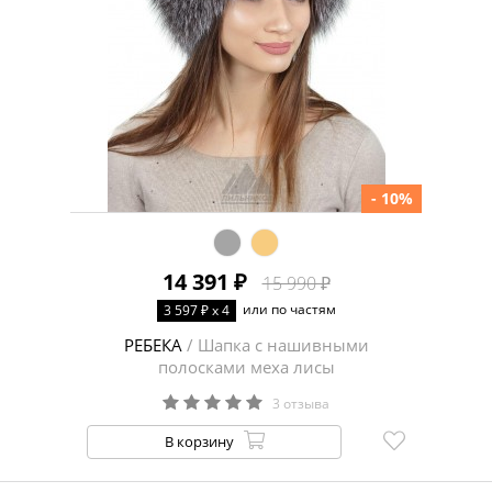
- 10%
14 391 ₽
15 990 ₽
или по частям
3 597 ₽ x 4
РЕБЕКА
/ Шапка с нашивными
полосками меха лисы
3 отзыва
В корзину