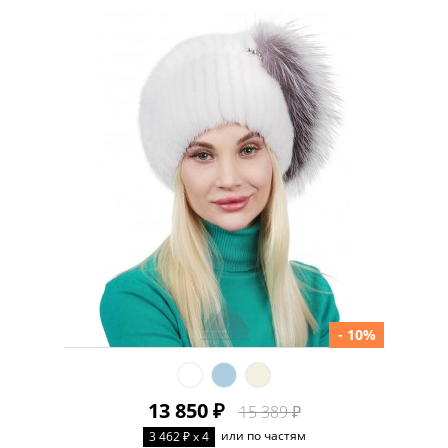
- 10%
13 850 ₽
15 389 ₽
или по частям
3 462 ₽ x 4