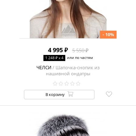
- 10%
4 995 ₽
5 550 ₽
или по частям
1 248 ₽ x 4
ЧЕЛСИ
/ Шапочка-снопик из
нашивной ондатры
В корзину