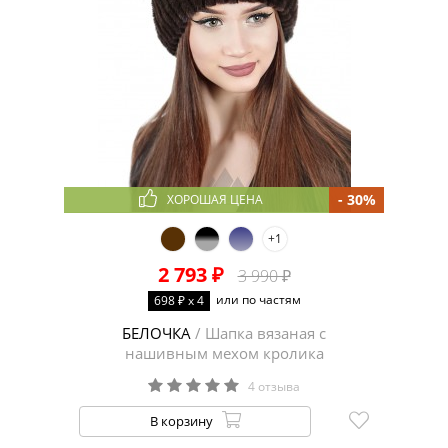
- 30%
ХОРОШАЯ ЦЕНА
+1
2 793 ₽
3 990 ₽
или по частям
698 ₽ x 4
БЕЛОЧКА
/ Шапка вязаная с
нашивным мехом кролика
4 отзыва
В корзину