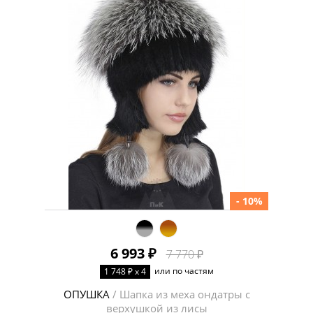
- 10%
6 993 ₽
7 770 ₽
или по частям
1 748 ₽ x 4
ОПУШКА
/ Шапка из меха ондатры с
верхушкой из лисы