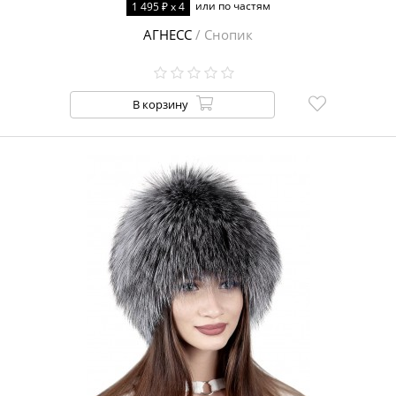
или по частям
1 495 ₽ x 4
АГНЕСС
/ Снопик
В корзину