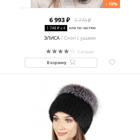
- 10%
6 993 ₽
7 770 ₽
или по частям
1 748 ₽ x 4
ЭЛИСА
/ Сноп с ушами
2 отзыва
В корзину