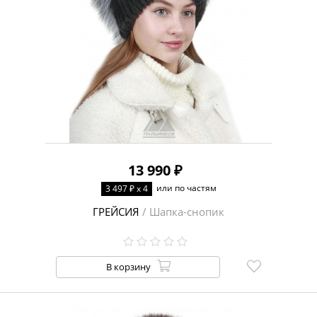
13 990 ₽
или по частям
3 497 ₽ x 4
ГРЕЙСИЯ
/ Шапка-снопик
В корзину