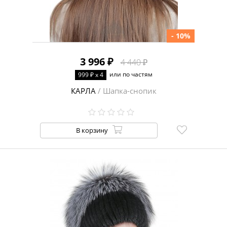
- 10%
3 996 ₽
4 440 ₽
или по частям
999 ₽ x 4
КАРЛА
/ Шапка-снопик
В корзину