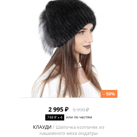
- 50%
2 995 ₽
5 990 ₽
или по частям
748 ₽ x 4
КЛАУДИ
/ Шапочка колпачек из
нашивного меха ондатры