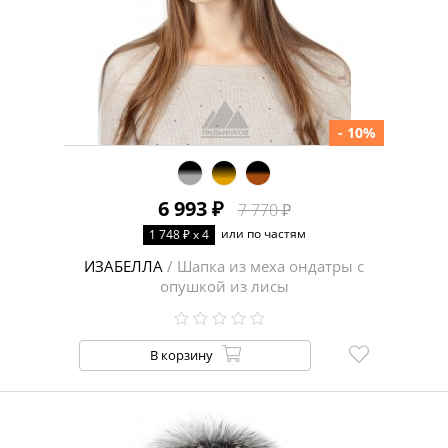
- 10%
6 993 ₽
7 770 ₽
или по частям
1 748 ₽ x 4
ИЗАБЕЛЛА
/ Шапка из меха ондатры с
опушкой из лисы
В корзину