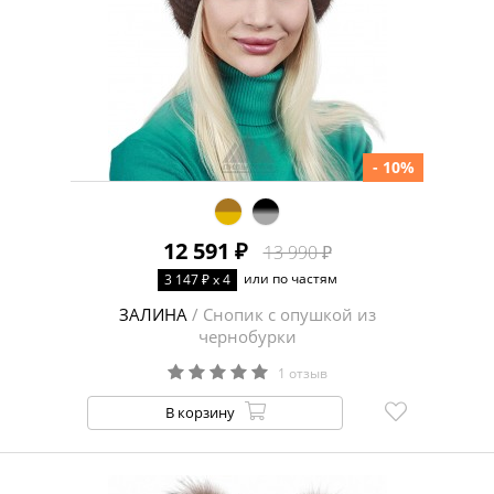
- 10%
12 591 ₽
13 990 ₽
или по частям
3 147 ₽ x 4
ЗАЛИНА
/ Снопик с опушкой из
чернобурки
1 отзыв
В корзину