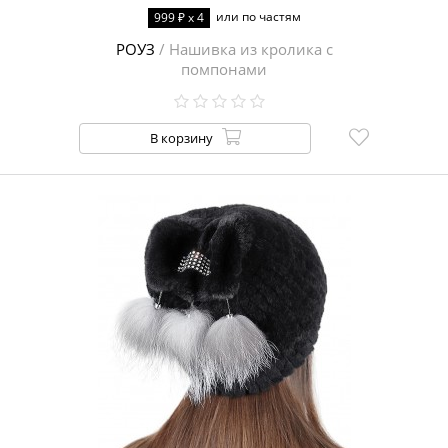
или по частям
999 ₽ x 4
РОУЗ
/ Нашивка из кролика с
помпонами
В корзину