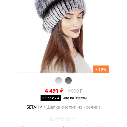
- 10%
4 491 ₽
4 990 ₽
или по частям
1 122 ₽ x 4
БЕТАНИ
/ Шапка снопик из кролика