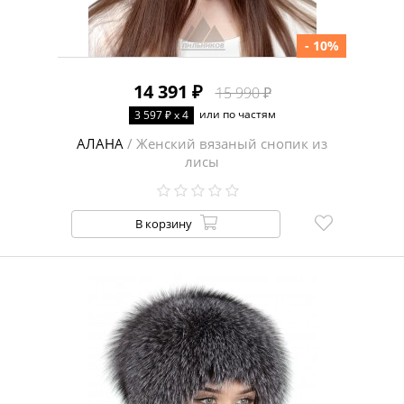
- 10%
14 391 ₽
15 990 ₽
или по частям
3 597 ₽ x 4
АЛАНА
/ Женский вязаный снопик из
лисы
В корзину