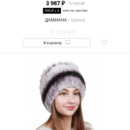
3 987 ₽
5 950 ₽
МАТЕРИАЛ
Мех норки
или по частям
996 ₽ x 4
Трикотаж
Мех лисы
ДАМИАНА
/ Шапка
Мех кролика
Мех песца
Мех мутон
Мех ондатры
Мех лисы
огневки
В корзину
Искусственный
мех
ПОДКЛАДКА
ПОЛ
Для женщин
Девочкам
КРОЙ
Нашивной
СЕЗОН
Зима
ФОРМА
РЕГУЛЯТОР
РАЗМЕРА
Нет
ДЕКОРАТИВНЫЕ
ЭЛЕМЕНТЫ