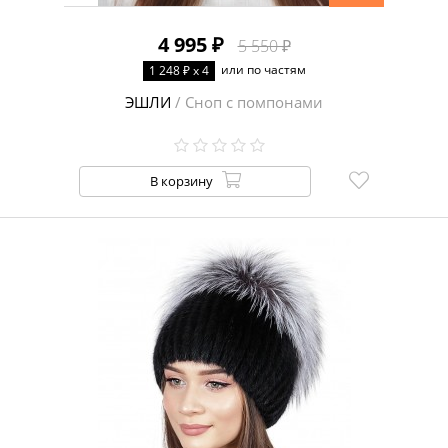
4 995 ₽
5 550 ₽
или по частям
1 248 ₽ x 4
ЭШЛИ
/ Сноп с помпонами
В корзину