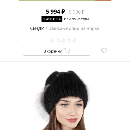
5 994 ₽
9 990 ₽
или по частям
1 498 ₽ x 4
СЕНДИ
/ Шапка-снопик из норки
В корзину