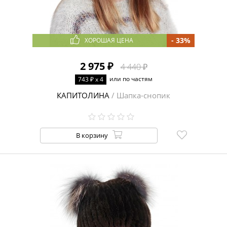
РАЗМЕР
55
56
57
58
59
60
ЦВЕТ
- 33%
ХОРОШАЯ ЦЕНА
2 975 ₽
4 440 ₽
или по частям
743 ₽ x 4
ЦЕНА
От
50
₽
до
120000
₽
КАПИТОЛИНА
/ Шапка-снопик
В корзину