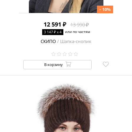
- 10%
12 591 ₽
13 990 ₽
или по частям
3 147 ₽ x 4
СКИПО
/ Шапка-снопик
В корзину