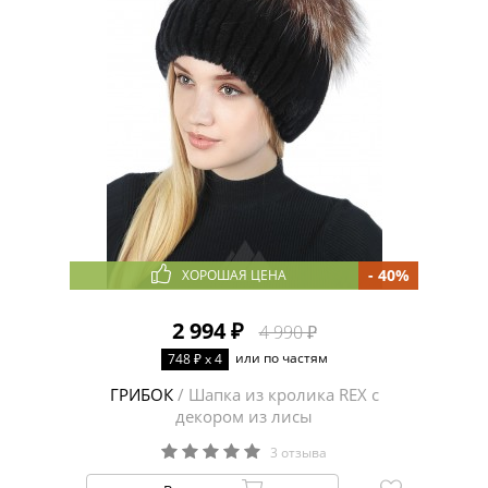
- 40%
ХОРОШАЯ ЦЕНА
2 994 ₽
4 990 ₽
или по частям
748 ₽ x 4
ГРИБОК
/ Шапка из кролика REX с
декором из лисы
3 отзыва