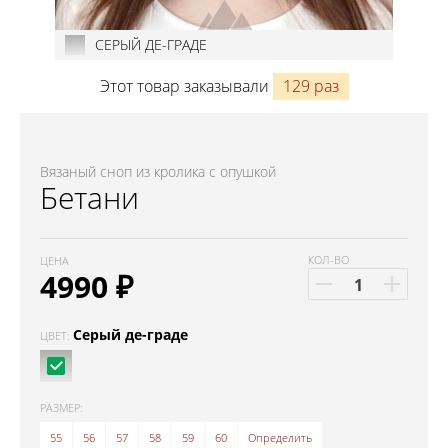
СЕРЫЙ ДЕ-ГРАДЕ
Этот товар заказывали
129 раз
Вязаный сноп из кролика с опушкой
Бетани
КОЛ-ВО
ЦЕНА
4990
₽
Серый де-граде
ЦВЕТ:
РАЗМЕР:
55
56
57
58
59
60
Определить