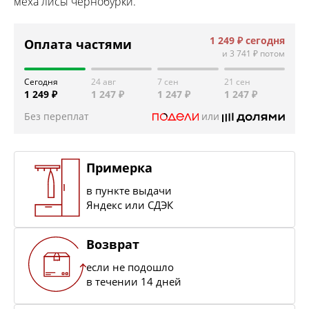
меха лисы чернобурки.
1 249 ₽
сегодня
Оплата частями
и
3 741 ₽
потом
Сегодня
24 авг
7 сен
21 сен
1 249 ₽
1 247 ₽
1 247 ₽
1 247 ₽
Без переплат
или
Примерка
в пункте выдачи
Яндекс или СДЭК
Возврат
если не подошло
в течении 14 дней