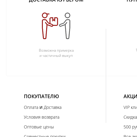
Возможна примерка
и частичный выкуп
ПОКУПАТЕЛЮ
АКЦИ
и
Оплата
Доставка
VIP кл
Условия возврата
Скидка
Оптовые цены
500 ру
Совместные покупки
Все ак