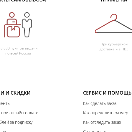
При курьерской
18 880 пунктов выдачи
доставке и в ПВЗ
по всей России
И И СКИДКИ
СЕРВИС И ПОМОЩЬ
иенты
Как сделать заказ
 при онлайн оплате
Как определить размер
блей за подписку
Как отследить заказ
ции
С чем носить