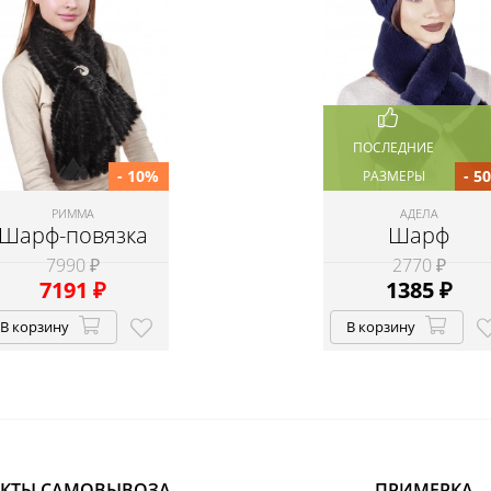
ПОСЛЕДНИЕ
- 10%
- 5
РАЗМЕРЫ
РИММА
АДЕЛА
Шарф-повязка
Шарф
7990 ₽
2770 ₽
7191
₽
1385
₽
В корзину
В корзину
КТЫ САМОВЫВОЗА
ПРИМЕРКА