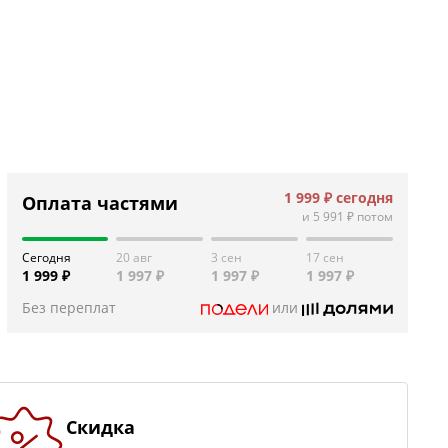
1 999 ₽
сегодня
Оплата частями
и
5 991 ₽
потом
Сегодня
20 авг
3 сен
17 сен
1 999 ₽
1 997 ₽
1 997 ₽
1 997 ₽
Без переплат
или
Скидка