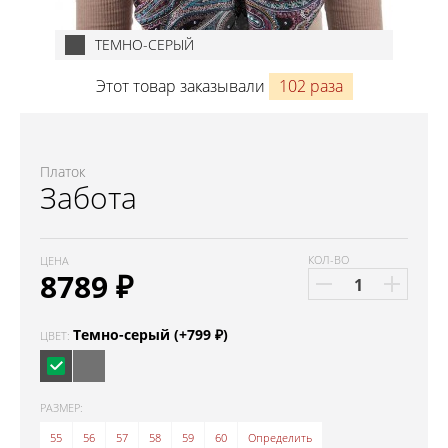
ТЕМНО-СЕРЫЙ
Этот товар заказывали
102 раза
Платок
Забота
КОЛ-ВО
ЦЕНА
8789
₽
Темно-серый (+799 ₽)
ЦВЕТ:
РАЗМЕР:
55
56
57
58
59
60
Определить