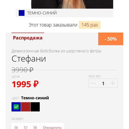
ТЕМНО-СИНИЙ
Этот товар заказывали
145 раз
Распродажа
- 50%
Демисезонная бейсболка из шерстяного фетра
Стефани
3990 ₽
КОЛ-ВО
ЦЕНА
1995
₽
Темно-синий
ЦВЕТ:
РАЗМЕР:
56
57
58
Определить