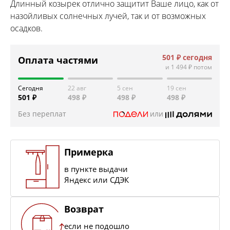
Длинный козырек отлично защитит Ваше лицо, как от
назойливых солнечных лучей, так и от возможных
осадков.
501 ₽
сегодня
Оплата частями
и
1 494 ₽
потом
Сегодня
22 авг
5 сен
19 сен
501 ₽
498 ₽
498 ₽
498 ₽
Без переплат
или
Примерка
в пункте выдачи
Яндекс или СДЭК
Возврат
если не подошло