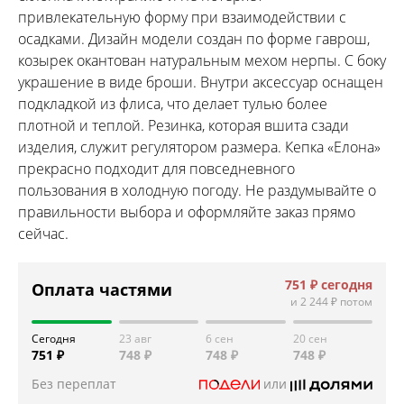
привлекательную форму при взаимодействии с
осадками. Дизайн модели создан по форме гаврош,
козырек окантован натуральным мехом нерпы. С боку
украшение в виде броши. Внутри аксессуар оснащен
подкладкой из флиса, что делает тулью более
плотной и теплой. Резинка, которая вшита сзади
изделия, служит регулятором размера. Кепка «Елона»
прекрасно подходит для повседневного
пользования в холодную погоду. Не раздумывайте о
правильности выбора и оформляйте заказ прямо
сейчас.
751 ₽
сегодня
Оплата частями
и
2 244 ₽
потом
Сегодня
23 авг
6 сен
20 сен
751 ₽
748 ₽
748 ₽
748 ₽
Без переплат
или