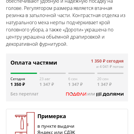
обеспечивают удобную и надёжную посадку на
голове. Регулятором размера является втачная
резинка в затылочной части. Контрастная отделка из
натурального меха нерпы подчёркивает крой
головного убора, а также «Дороти» украшена по
центру украшена объёмной драпировкой и
декоративной фурнитурой.
1 350 ₽
сегодня
Оплата частями
и
4 041 ₽
потом
Сегодня
23 авг
6 сен
20 сен
1 350 ₽
1 347 ₽
1 347 ₽
1 347 ₽
Без переплат
или
Примерка
в пункте выдачи
Яндекс или СДЭК