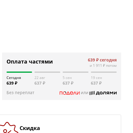
639 ₽
сегодня
Оплата частями
и
1 911 ₽
потом
Сегодня
22 авг
5 сен
19 сен
639 ₽
637 ₽
637 ₽
637 ₽
Без переплат
или
Скидка