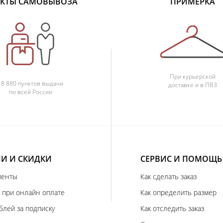
КТЫ САМОВЫВОЗА
ПРИМЕРКА
При курьерской
18 880 пунктов выдачи
доставке и в ПВЗ
по всей России
И И СКИДКИ
СЕРВИС И ПОМОЩЬ
иенты
Как сделать заказ
 при онлайн оплате
Как определить размер
блей за подписку
Как отследить заказ