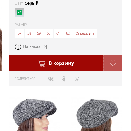
Серый
ЦВЕТ:
РАЗМЕР:
57
58
59
60
61
62
Определить
На заказ
В корзину
ПОДЕЛИТЬСЯ