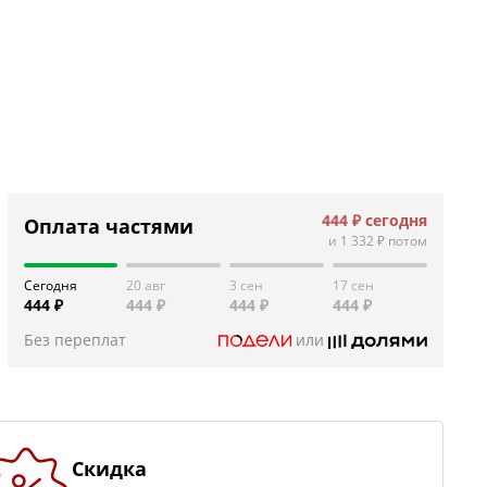
444 ₽
сегодня
Оплата частями
и
1 332 ₽
потом
Сегодня
20 авг
3 сен
17 сен
444 ₽
444 ₽
444 ₽
444 ₽
Без переплат
или
Скидка