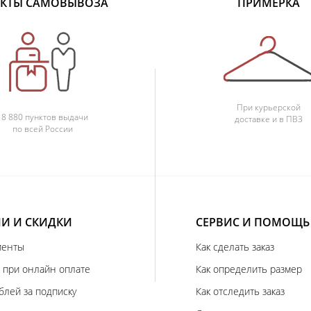
КТЫ САМОВЫВОЗА
ПРИМЕРКА
При курьерской
18 880 пунктов выдачи
доставке и в ПВЗ
по всей России
И И СКИДКИ
СЕРВИС И ПОМОЩЬ
иенты
Как сделать заказ
 при онлайн оплате
Как определить размер
блей за подписку
Как отследить заказ