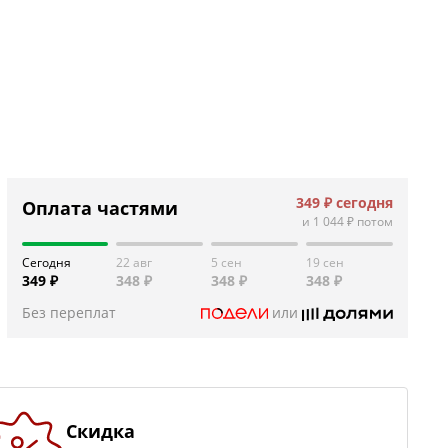
349 ₽
сегодня
Оплата частями
и
1 044 ₽
потом
Сегодня
22 авг
5 сен
19 сен
349 ₽
348 ₽
348 ₽
348 ₽
Без переплат
или
Скидка