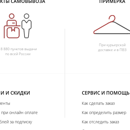
КТЫ САМОВЫВОЗА
ПРИМЕРКА
При курьерской
18 880 пунктов выдачи
доставке и в ПВЗ
по всей России
И И СКИДКИ
СЕРВИС И ПОМОЩЬ
иенты
Как сделать заказ
 при онлайн оплате
Как определить размер
блей за подписку
Как отследить заказ