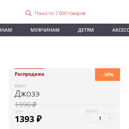
ИНАМ
МУЖЧИНАМ
ДЕТЯМ
АКСЕС
Распродажа
- 30%
Берет
Джозэ
1990 ₽
КОЛ-ВО
ЦЕНА
1393
₽