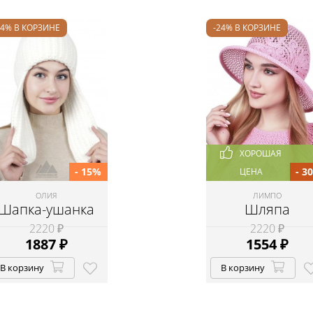
24% В КОРЗИНЕ
-24% В КОРЗИНЕ
ХОРОШАЯ
- 15%
- 3
ЦЕНА
ОЛИЯ
ЛИМПО
Шапка-ушанка
Шляпа
2220 ₽
2220 ₽
1887
₽
1554
₽
В корзину
В корзину