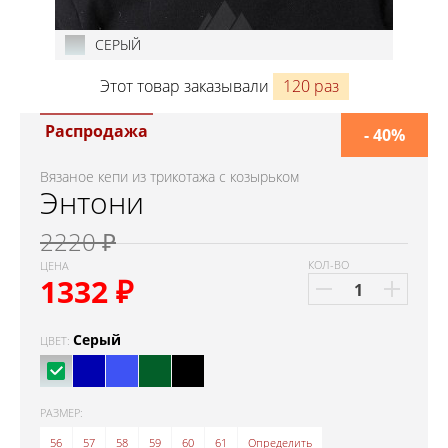
СЕРЫЙ
Этот товар заказывали
120 раз
Распродажа
- 40%
Вязаное кепи из трикотажа с козырьком
Энтони
2220 ₽
КОЛ-ВО
ЦЕНА
1332
₽
Серый
ЦВЕТ:
РАЗМЕР:
56
57
58
59
60
61
Определить