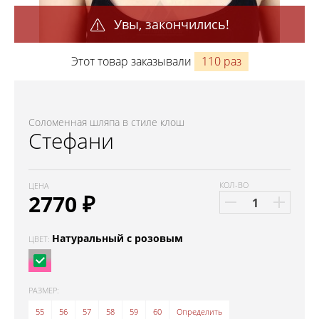
Увы, закончились!
Этот товар заказывали
110 раз
Соломенная шляпа в стиле клош
Стефани
КОЛ-ВО
ЦЕНА
2770
₽
Натуральный с розовым
ЦВЕТ:
РАЗМЕР:
55
56
57
58
59
60
Определить