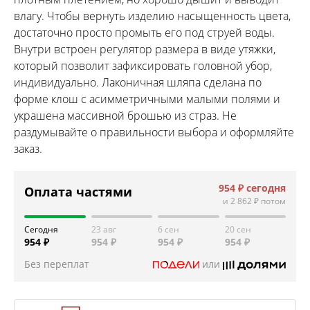
влагу. Чтобы вернуть изделию насыщенность цвета,
достаточно просто промыть его под струей воды.
Внутри встроен регулятор размера в виде утяжки,
который позволит зафиксировать головной убор,
индивидуально. Лаконичная шляпа сделана по
форме клош с асимметричными малыми полями и
украшена массивной брошью из страз. Не
раздумывайте о правильности выбора и оформляйте
заказ.
954 ₽
сегодня
Оплата частями
и
2 862 ₽
потом
Сегодня
23 авг
6 сен
20 сен
954 ₽
954 ₽
954 ₽
954 ₽
Без переплат
или