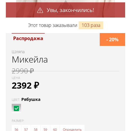
Увы, закончились!
Этот товар заказывали
103 раза
Распродажа
- 20%
Шляпа
Микейла
2990 ₽
ЦЕНА
2392
₽
Рябушка
ЦВЕТ:
РАЗМЕР:
56
57
58
59
60
Определить