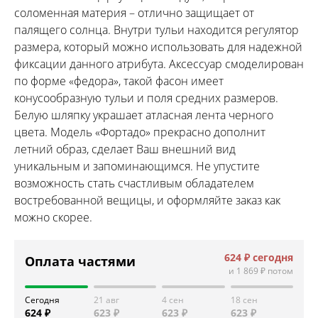
соломенная материя – отлично защищает от
палящего солнца. Внутри тульи находится регулятор
размера, который можно использовать для надежной
фиксации данного атрибута. Аксессуар смоделирован
по форме «федора», такой фасон имеет
конусообразную тульи и поля средних размеров.
Белую шляпку украшает атласная лента черного
цвета. Модель «Фортадо» прекрасно дополнит
летний образ, сделает Ваш внешний вид
уникальным и запоминающимся. Не упустите
возможность стать счастливым обладателем
востребованной вещицы, и оформляйте заказ как
можно скорее.
624 ₽
сегодня
Оплата частями
и
1 869 ₽
потом
Сегодня
21 авг
4 сен
18 сен
624 ₽
623 ₽
623 ₽
623 ₽