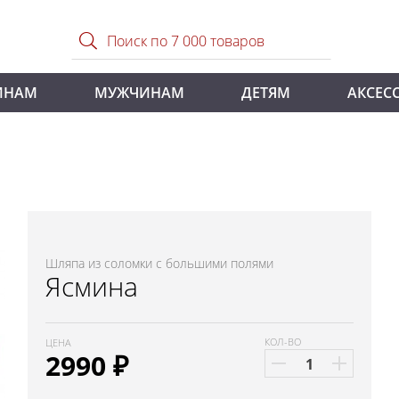
ИНАМ
МУЖЧИНАМ
ДЕТЯМ
АКСЕС
Шляпа из соломки с большими полями
Ясмина
КОЛ-ВО
ЦЕНА
2990
₽