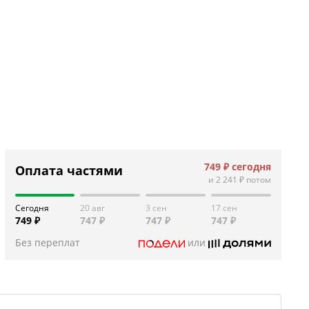
749 ₽
сегодня
Оплата частями
и
2 241 ₽
потом
Сегодня
20 авг
3 сен
17 сен
749 ₽
747 ₽
747 ₽
747 ₽
Без переплат
или