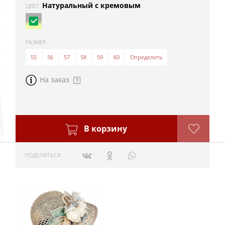
Натуральный с кремовым
ЦВЕТ:
РАЗМЕР:
55
56
57
58
59
60
Определить
На заказ
В корзину
ПОДЕЛИТЬСЯ