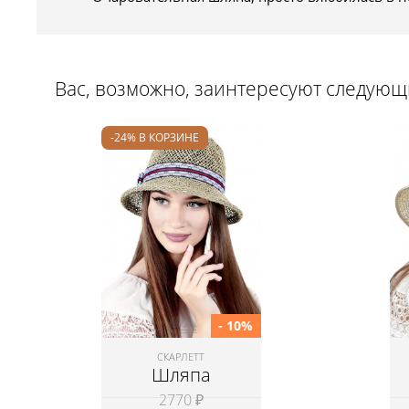
Вас, возможно, заинтересуют следую
-24% В КОРЗИНЕ
- 10%
СКАРЛЕТТ
Шляпа
2770 ₽