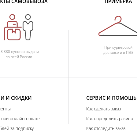
КТЫ САМОВЫВОЗА
ПРИМЕРКА
При курьерской
18 880 пунктов выдачи
доставке и в ПВЗ
по всей России
И И СКИДКИ
СЕРВИС И ПОМОЩЬ
иенты
Как сделать заказ
 при онлайн оплате
Как определить размер
блей за подписку
Как отследить заказ