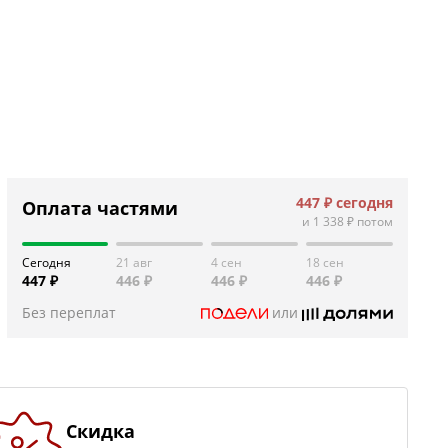
447 ₽
сегодня
Оплата частями
и
1 338 ₽
потом
Сегодня
21 авг
4 сен
18 сен
447 ₽
446 ₽
446 ₽
446 ₽
Без переплат
или
Скидка