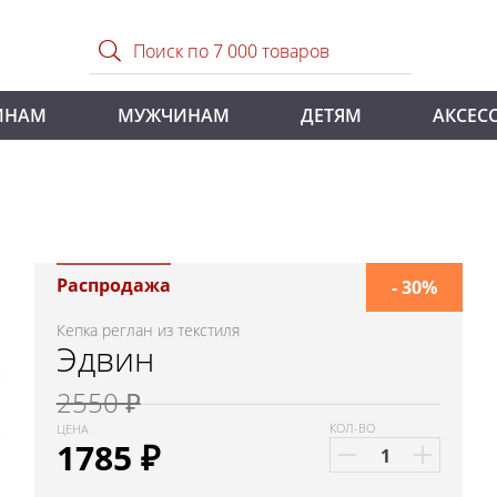
ИНАМ
МУЖЧИНАМ
ДЕТЯМ
АКСЕС
Распродажа
- 30%
Кепка реглан из текстиля
Эдвин
2550 ₽
КОЛ-ВО
ЦЕНА
1785
₽