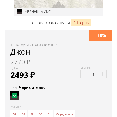
ЧЕРНЫЙ МИКС
Этот товар заказывали
115 раз
- 10%
Кепка хулиганка из текстиля
Джон
2770 ₽
КОЛ-ВО
ЦЕНА
2493
₽
Черный микс
ЦВЕТ:
РАЗМЕР:
57
58
59
60
61
Определить