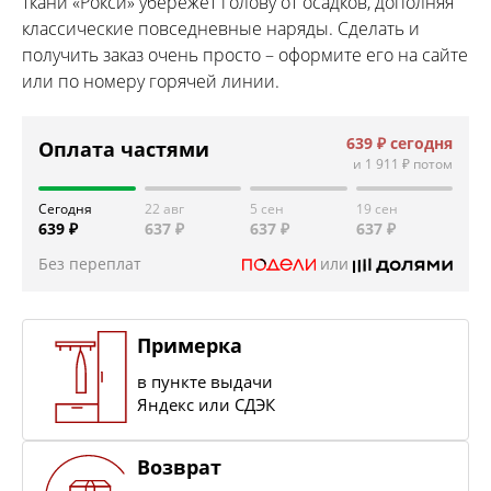
ткани «Рокси» убережет голову от осадков, дополняя
классические повседневные наряды. Сделать и
получить заказ очень просто – оформите его на сайте
или по номеру горячей линии.
639 ₽
сегодня
Оплата частями
и
1 911 ₽
потом
Сегодня
22 авг
5 сен
19 сен
639 ₽
637 ₽
637 ₽
637 ₽
Без переплат
или
Примерка
в пункте выдачи
Яндекс или СДЭК
Возврат