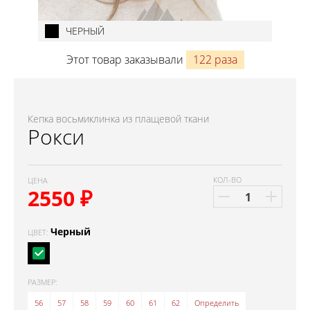
ЧЕРНЫЙ
Этот товар заказывали
122 раза
Кепка восьмиклинка из плащевой ткани
Рокси
КОЛ-ВО
ЦЕНА
2550
₽
Черный
ЦВЕТ:
РАЗМЕР:
56
57
58
59
60
61
62
Определить