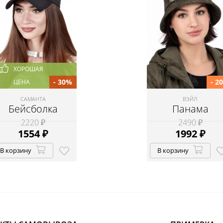
ХОРОШАЯ
- 30%
- 2
ЦЕНА
САМАНТА
ВЭЙЛ
Бейсболка
Панама
2220 ₽
2490 ₽
1554
₽
1992
₽
В корзину
В корзину