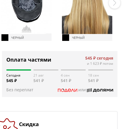
ЧЕРНЫЙ
ЧЕРНЫЙ
545 ₽
сегодня
Оплата частями
и
1 623 ₽
потом
Сегодня
21 авг
4 сен
18 сен
545 ₽
541 ₽
541 ₽
541 ₽
Без переплат
или
Скидка