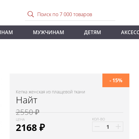
ИНАМ
МУЖЧИНАМ
ДЕТЯМ
АКСЕС
- 15%
Кепка женская из плащевой ткани
Найт
2550 ₽
КОЛ-ВО
ЦЕНА
2168
₽