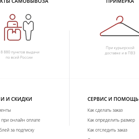
КТЫ САМОВЫВОЗА
ПРИМЕРКА
При курьерской
18 880 пунктов выдачи
доставке и в ПВЗ
по всей России
И И СКИДКИ
СЕРВИС И ПОМОЩЬ
иенты
Как сделать заказ
 при онлайн оплате
Как определить размер
блей за подписку
Как отследить заказ